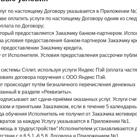
слуг по настоящему Договору указывается в Приложении №
раве оплатить услуги по настоящему Договору одним из сле
оплата по Договору;
 который предоставляется Заказчику банком-партнером. Испо
за условия предоставления банком-партнером Заказчику кре
 предоставлении Заказчику кредита.
ку от Исполнителя. Условия предоставления рассрочки пуб
 системы Сплит, используя услуги Яндекс Пэй (оплата част
ловиях договора поручения с ООО Яндекс Пэй.
луг происходит путём безналичного перечисления денежных 
занный в разделе «Реквизиты».
подписывают акт сдачи-приёмки оказанных услуг. Услуги с
зом и принятыми Заказчиком, если в течение 5 календарны
да обучения Исполнитель не получил от Заказчика мотивир
звратов за каждую Услугу указывается в Приложении №1.
“Помощь в трудоустройстве” Исполнителем устанавливаются
тствии с п.6.5.1.-6.5.8. Договора и Приложением №1.