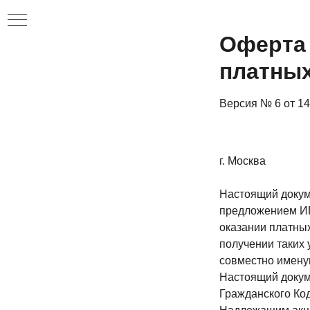
Оферта 
платных
Версия № 6 от 14.
г. Москва
Настоящий докум
ания
предложением ИП
оказании платны
й
получении таких 
совместно имену
Настоящий докуме
Гражданского Ко
ора