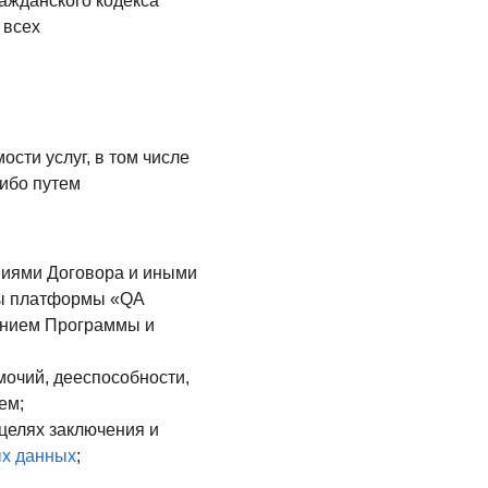
ажданского кодекса
 всех
сти услуг, в том числе
либо путем
ениями Договора и иными
ты платформы «QA
жанием Программы и
мочий, дееспособности,
ем;
целях заключения и
ых данных
;