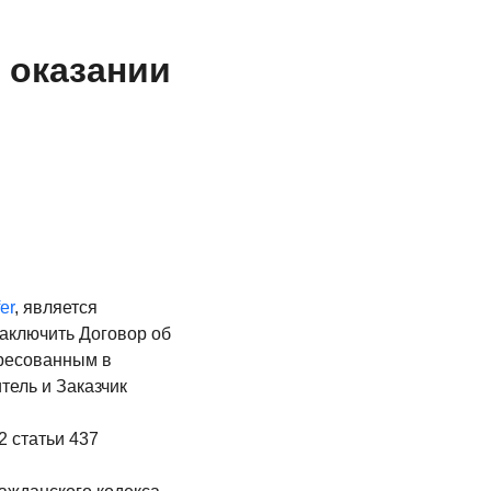
 оказании
fer
, является
аключить Договор об
ересованным в
тель и Заказчик
2 статьи 437