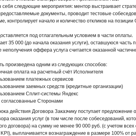
в себя следующие мероприятия: ментор выстраивает страт
 предоставляемые документы, проводит тестовые собеседов
е, контролирует начало и количество откликов на позиции
едоставляется под отлагательным условием в части оплаты.
ает 35 000 (до начала оказания услуги), оставшуюся часть 
 неполучения оффера услуга считается оказанной частичн
ть произведена одним из следующих способов:
ичная оплата на расчетный счёт Исполнителя
льзованием платежных сервисов
льзованием заемных средств (кредитные организации)
льзованием Сплит-системы Яндекс
, согласованные Сторонами
рока действия Договора Заказчику поступает предложение о
ора оказания услуг (в том числе после собеседований, кот
го договора) на сумму не менее 90 000 руб. (с учетом все
 KPI), выплачивается вознаграждение в размере 100% от 