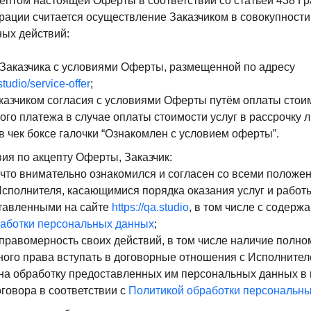
птом настоящей Оферты в соответствии со статьей 438 Гр
рации считается осуществление Заказчиком в совокупности
ых действий:
Заказчика с условиями Оферты, размещенной по адресу
studio/service-offer
;
азчиком согласия с условиями Оферты путём оплаты стоимо
ого платежа в случае оплаты стоимости услуг в рассрочку 
в чек боксе галочки “Ознакомлен с условием оферты”.
ия по акцепту Оферты, Заказчик:
 что внимательно ознакомился и согласен со всеми полож
сполнителя, касающимися порядка оказания услуг и рабо
ставленными на сайте
https://qa.studio
, в том числе с содер
аботки персональных данных
;
правомерность своих действий, в том числе наличие полно
ного права вступать в договорные отношения с Исполнител
 на обработку предоставленных им персональных данных в 
говора в соответствии с
Политикой обработки персональн