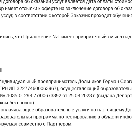
 договора об оказании услуг является дата оплаты стоимост
р имеет отсылки к оферте на заключение договора об оказ
услуг, в соответствии с которой Заказчик проходит обучен
ились, что Приложение №1 имеет приоритетный смысл над
ы
Индивидуальный предприниматель Дольников Герман Серг
ГРНИП 322774600063967), осуществляющий образовательн
№ Л035-01298-77/00673392 от 25.08.2023 г. (выдана Депар
квы бессрочно).
 оплачивающее образовательные услуги по настоящему Дог
разовательная программа по тестированию в области инф
лизуемая совместно с Партнером.