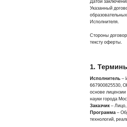
а
Датой заключения
Указанный догово
и
образовательных 
Исполнителя.
ения
цией
Стороны договор
тексту оферты.
ть
1. Термин
Исполнитель
– 
667900825530, О
ство
основе лицензии 
ма
науки города Мос
Заказчик
– Лицо,
Программа
– Об
ки
технологий, реа