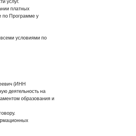
и услуг.
ании платных
ие по Программе у
 всеми условиями по
еевич (ИНН
ую деятельность на
таментом образования и
овору.
ормационных