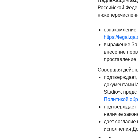
Надлежащим акце
Российской Феде
нижеперечисленн
ских
ознакомление 
https://legal.qa.
выражение Зак
луги
внесение перв
проставление 
Совершая действ
подтверждает,
документами И
Studio», пред
Политикой обр
тке
подтверждает 
наличие закон
ой
дает согласие
ков
исполнения До