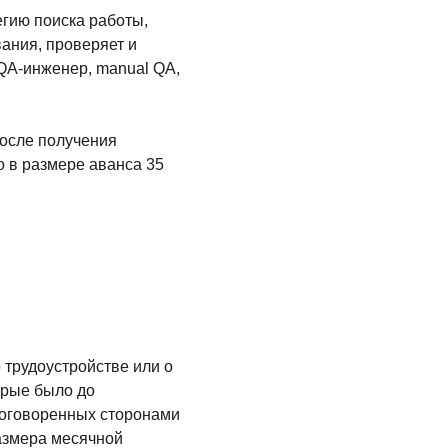
егию поиска работы,
ания, проверяет и
 QA-инженер, manual QA,
после получения
о в размере аванса 35
 трудоустройстве или о
орые было до
х оговоренных сторонами
размера месячной