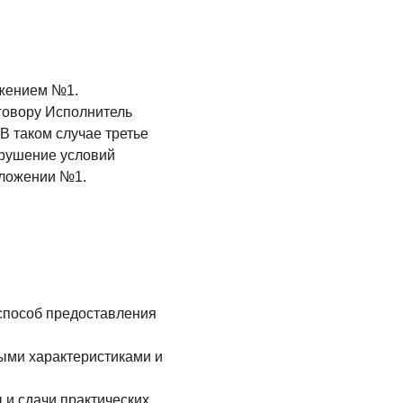
ожением №1.
оговору Исполнитель
 В таком случае третье
арушение условий
иложении №1.
 способ предоставления
ными характеристиками и
 и сдачи практических