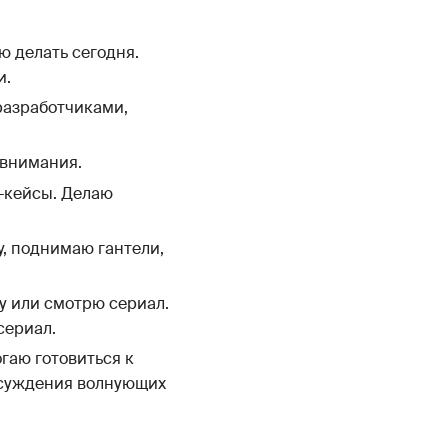
ю делать сегодня.
и.
разработчиками,
 внимания.
т-кейсы. Делаю
у, поднимаю гантели,
гу или смотрю сериал.
сериал.
гаю готовиться к
бсуждения волнующих