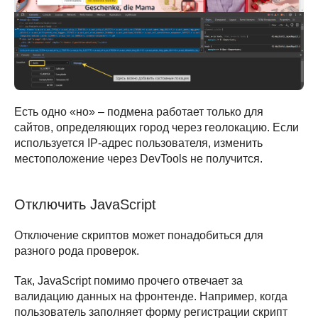
Ответим на любые
вопросы —
спрашивайте
Есть одно «но» – подмена работает только для
сайтов, определяющих город через геолокацию. Если
используется IP-адрес пользователя, изменить
местоположение через DevTools не получится.
Настя
Софи
Катя
Отключить JavaScript
Написать нам
Отключение скриптов может понадобиться для
разного рода проверок.
Так, JavaScript помимо прочего отвечает за
валидацию данных на фронтенде. Например, когда
Проекты школы
Сотрудничество
Курс «Инженер
Заказать
пользователь заполняет форму регистрации скрипт