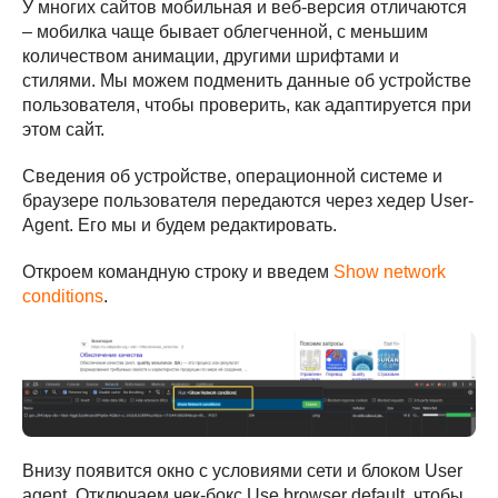
У многих сайтов мобильная и веб-версия отличаются
Сделано с
командой QA Studio
– мобилка чаще бывает облегченной, с меньшим
количеством анимации, другими шрифтами и
стилями. Мы можем подменить данные об устройстве
пользователя, чтобы проверить, как адаптируется при
этом сайт.
Сведения об устройстве, операционной системе и
браузере пользователя передаются через хедер User-
Agent. Его мы и будем редактировать.
Откроем командную строку и введем
Show network
conditions
.
Внизу появится окно с условиями сети и блоком User
agent. Отключаем чек-бокс Use browser default, чтобы