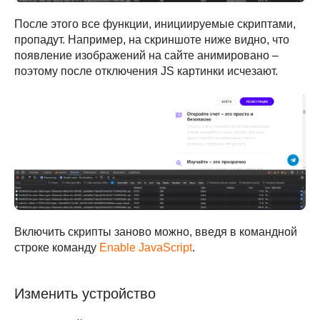
Хабр
После этого все функции, инициируемые скриптами,
пропадут. Например, на скриншоте ниже видно, что
появление изображений на сайте анимировано –
поэтому после отключения JS картинки исчезают.
Включить скрипты заново можно, введя в командной
Подписаться
строке команду
Enable JavaScript
.
Сведения об образовательной организации
Изменить устройство
Лицензия № Л035–01298–77/00673392
Договор-оферта
Политика конфиденциальности