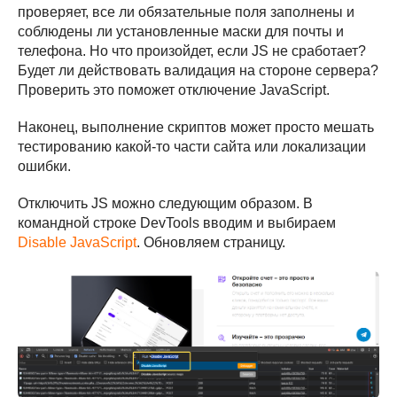
по тестированию»
тестирование
проверяет, все ли обязательные поля заполнены и
Курс «Автоматизация
Нанять выпускника
соблюдены ли установленные маски для почты и
на Python»
Работа у нас
телефона. Но что произойдет, если JS не сработает?
Курс по API
Агентство testCloud
Devtools-тренажёр
Будет ли действовать валидация на стороне сервера?
JWT-тренажёр
Проверить это поможет отключение JavaScript.
JSON-тренажёр
Проект «Джуны»
Наконец, выполнение скриптов может просто мешать
Мерч QA Studio
тестированию какой-то части сайта или локализации
ошибки.
Отключить JS можно следующим образом. В
командной строке DevTools вводим и выбираем
Disable JavaScript
. Обновляем страницу.
Почитать
Посмотреть
Журнал
VK-видео
vc.ru
Youtube