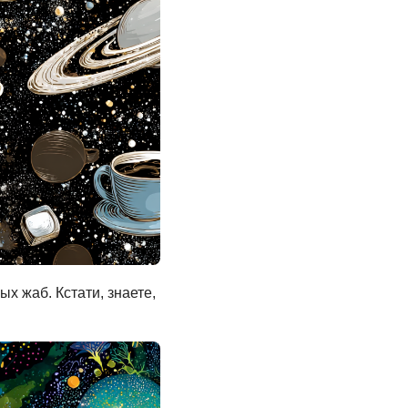
х жаб. Кстати, знаете,