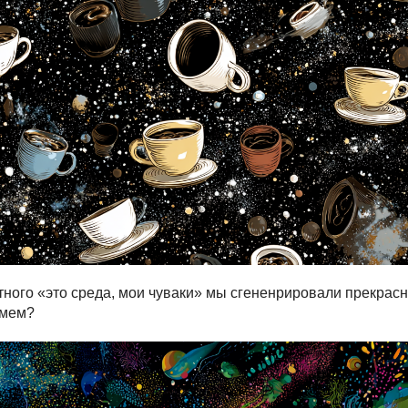
ного «это среда, мои чуваки» мы сгененрировали прекрасны
 мем?