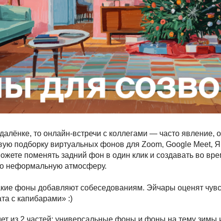
далёнке, то онлайн-встречи с коллегами — часто явление, о
вую подборку виртуальных фонов для Zoom, Google Meet, Я
можете поменять задний фон в один клик и создавать во вр
то неформальную атмосферу.
акие фоны добавляют собеседованиям. Эйчары оценят чувс
та с капибарами» :)
дет из 2 частей: универсальные фоны и фоны на тему зимы 