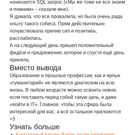
начинается SQL запрос («Мы же тоже не все знаем
Договор-оферта
Политика конфиденциальности
и помним» – сказали мне).
Сделано с
командой QA Studio
Я думала, что все провалила, но была очень рада
опыту такого собеса. Прям действительно
почувствовала прилив сил и позитива,
расслабилась.
А на следующий день пришел положительный
фидбэк и предложение, которое я спустя ещё день
приняла.
Вместо вывода
Образование и прошлые профессии, как и ярлык
«гуманитарий» не являются диагнозом на всю
жизнь. В любом возрасте можно освоить новое,
если поставить перед собой такую цель, и даже
«войти в IT». Главное, чтобы эта сфера была
интересной для вас, а всё остальное приложится
<3
Узнать больше
Бесплатный вводный курс по тестированию