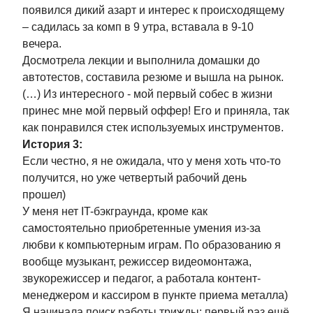
Проекты школы
Сотрудничество
появился дикий азарт и интерес к происходящему
Курс «Инженер
Заказать
– садилась за комп в 9 утра, вставала в 9-10
по тестированию»
тестирование
Курс «Автоматизация
Нанять выпускника
вечера.
на Python»
Работа у нас
Досмотрела лекции и выполнила домашки до
Курс по API
Агентство testCloud
автотестов, составила резюме и вышла на рынок.
Devtools-тренажёр
JWT-тренажёр
(…) Из интересного - мой первый собес в жизни
JSON-тренажёр
принес мне мой первый оффер! Его и приняла, так
Проект «Джуны»
как понравился стек используемых инструментов.
Мерч QA Studio
История 3:
Если честно, я не ожидала, что у меня хоть что-то
получится, но уже четвертый рабочий день
прошел)
У меня нет IT-бэкграунда, кроме как
самостоятельно приобретенные умения из-за
любви к компьютерным играм. По образованию я
вообще музыкант, режиссер видеомонтажа,
Почитать
Посмотреть
звукорежиссер и педагог, а работала контент-
менеджером и кассиром в пункте приема металла)
Журнал
VK-видео
Я начинала поиск работы трижды: первый раз ещё