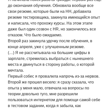
vc.ru
Youtube
до окончания обучения. Обновила вообще все
свои резюме, которые были на НН, добавила
Хабр
резюме тестировщика, закинула имеющийся опыт
и написала, что прохожу курсы. На этом этапе
даже был один созвон с HR, но закончилось все
отказом. Что было ожидаемо.
Второй раз закинула удочку после обучения, в
конце апреля, уже с улучшенным резюме.
(…) Я не рассчитывала на большие цифры в
зарплате, стремилась выбраться с нынешнего
места и двинуться в сторону работы, о которой
мечтала.
Первый собес я провалила напрочь из-за нервов.
Второй же прошел весело: я сразу сказала, что
опыта у меня мало, отвечала на вопросы по
Подписаться
теории довольно туго, мне разрешили
пользоваться интернетом для помощи самой себе
в тестовом задании, когда я забыла, как
Сведения об образовательной организации
Лицензия № Л035–01298–77/00673392