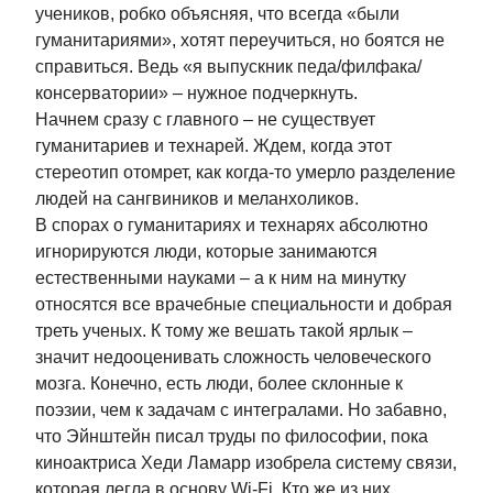
учеников, робко объясняя, что всегда «были
гуманитариями», хотят переучиться, но боятся не
справиться. Ведь «я выпускник педа/филфака/
консерватории» – нужное подчеркнуть.
Начнем сразу с главного – не существует
гуманитариев и технарей. Ждем, когда этот
стереотип отомрет, как когда-то умерло разделение
людей на сангвиников и меланхоликов.
В спорах о гуманитариях и технарях абсолютно
игнорируются люди, которые занимаются
естественными науками – а к ним на минутку
относятся все врачебные специальности и добрая
треть ученых. К тому же вешать такой ярлык –
значит недооценивать сложность человеческого
мозга. Конечно, есть люди, более склонные к
поэзии, чем к задачам с интегралами. Но забавно,
что Эйнштейн писал труды по философии, пока
киноактриса Хеди Ламарр изобрела систему связи,
которая легла в основу Wi-Fi. Кто же из них