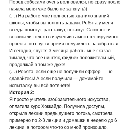
Перед собесами очень волновался, но сразу после
начала меня уже было не заткнуть))
Ответим на любые
(…) На работе мне полностью хватило знаний
вопросы —
школы, чтобы выполнять задачи. Ребята у меня
спрашивайте
всегда помогут, расскажут, покажут. Сложности
возникали только в изучении самого тестируемого
проекта, но спустя время получилось разобраться.
И сегодня, спустя 3 месяца работы мне сказал
тимлид, что всё ништяк, фидбек положительный,
продолжай в том же духе!
(…) Ребята, если ещё не получили оффер — не
Настя
Софи
Катя
сдавайтесь! А если получили — дожимайте
испыталку, вы всё потянете!
История 2:
Написать нам
Я просто учитель изобразительного искусства,
оплатила курс Хоккайдо. Получила доступы,
открыла лекции предыдущего потока, смотрела
примерно по 2-3 лекции и домашки в неделю до 6
лекции, а потооом что-то со мной произошло,