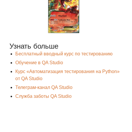
Написать нам
Узнать больше
Проекты школы
Сотрудничество
Курс «Инженер
Заказать
Бесплатный вводный курс по тестированию
по тестированию»
тестирование
Курс «Автоматизация
Нанять выпускника
Обучение в QA Studio
на Python»
Работа у нас
Курс по API
Агентство testCloud
Курс «Автоматизация тестирования на Python»
Devtools-тренажёр
от QA Studio
JWT-тренажёр
JSON-тренажёр
Телеграм-канал QA Studio
Проект «Джуны»
Служба заботы QA Studio
Мерч QA Studio