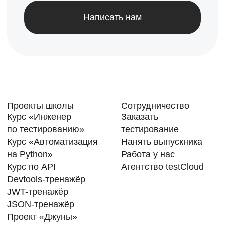
Подписаться
Сведения об образовательной организации
Лицензия № Л035–01298–77/00673392
Договор-оферта
Политика конфиденциальности
Сделано с
командой QA Studio