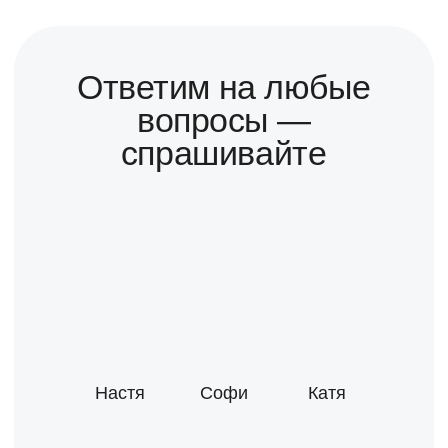
Почитать
Посмотреть
Журнал
VK-видео
vc.ru
Youtube
Хабр