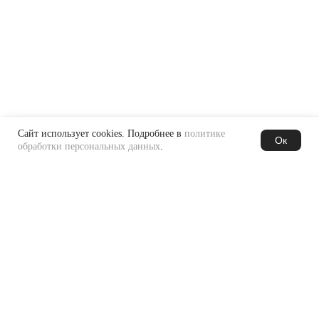
Подписаться
Сведения об образовательной организации
Лицензия № Л035–01298–77/00673392
Договор-оферта
Политика конфиденциальности
Сделано с
командой QA Studio
Сайт использует cookies. Подробнее в
политике
Ок
обработки персональных данных
.