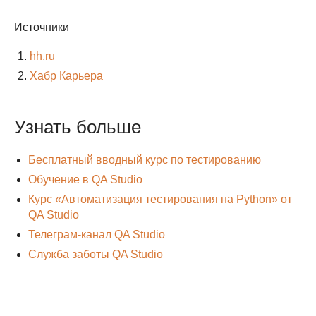
Источники
hh.ru
Хабр Карьера
Узнать больше
Бесплатный вводный курс по тестированию
Обучение в QA Studio
Курс «Автоматизация тестирования на Python» от
QA Studio
Телеграм-канал QA Studio
Ответим на любые
Служба заботы QA Studio
вопросы —
спрашивайте