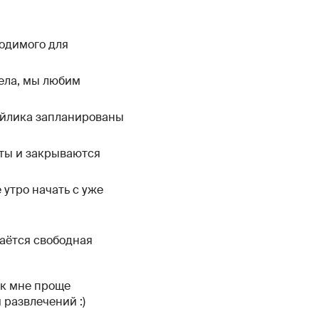
ходимого для
ела, мы любим
дейлика запланированы
сты и закрываются
утро начать с уже
даётся свободная
ак мне проще
 развлечений :)