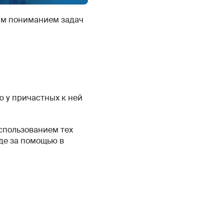
ким пониманием задач
 у причастных к ней
спользованием тех
де за помощью в