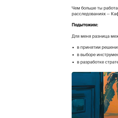
Чем больше ты работа
расследованиях — Каф
Подытожим:
Для меня разница ме
в принятии решени
в выборе инструме
в разработке страт