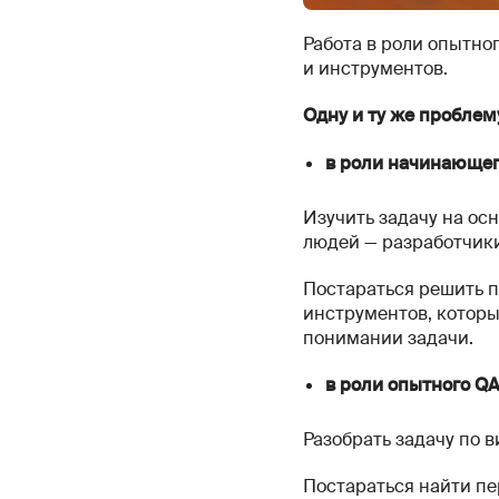
Работа в роли опытно
и инструментов.
Одну и ту же пробле
в роли начинающег
Изучить задачу на ос
людей — разработчики
Постараться решить п
инструментов, которы
понимании задачи.
в роли опытного QA
Разобрать задачу по 
Постараться найти п