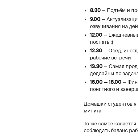
— Подъём и про
8.30
— Актуализация
9.00
озвучивания на де
— Ежедневный 
12.00
поспать :)
— Обед, иногд
12.30
рабочие встречи
— Самая проду
13.30
дедлайны по задач
— Фина
16.00 — 18.00
понятного и заверш
Домашки студентов я 
минута.
То же самое касается
соблюдать баланс рабо