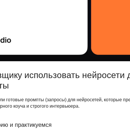
вщику использовать нейросети 
ты
али готовые промпты (запросы) для нейросетей, которые пр
рного коуча и строгого интервьюера.
рию и практикуемся