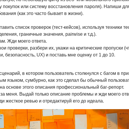
у покупок или систему восстановления пароля). Напиши для
вания (как это часто бывает в жизни).
тавить список проверок (тест-кейсов), используя техники те
ления, граничные значения, pairwise и т.д.).
ам. Жди моего ответа.
вои проверки, разбери их, укажи на критические пропуски (ч
, безопасность, UX) и поставь мне оценку от 1 до 10.
сценарий, в котором пользователь столкнулся с багом в п
ым языком, сумбурно, как это сделал бы обычный пользоват
 на основе этого описания профессиональный баг-репорт.
 за меня. Выдай только описание проблемы и жди моего отв
ди жесткое ревью и отредактируй его до идеала.