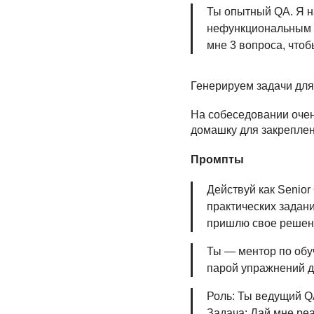
Ты опытный QA. Я 
нефункциональным т
мне 3 вопроса, что
Генерируем задачи для
На собеседовании очен
домашку для закреплен
Промпты
Действуй как Senior
практических задани
пришлю свое решени
Ты — ментор по обу
парой упражнений д
Роль: Ты ведущий Q
Задача: Дай мне ре