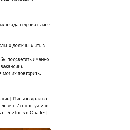
нужно адаптировать мое
тельно должны быть в
обы подсветить именно
вакансии).
я мог их повторить.
ание]. Письмо должно
полезен. Используй мой
с DevTools и Charles].