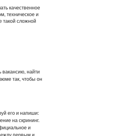
лать качественное
м, техническое и
е такой сложной
ь вакансию, найти
юме так, чтобы он
уй его и напиши:
ение на скрининг.
официальное и
 между первым и