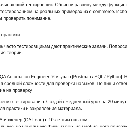
начинающий тестировщик. Объясни разницу между функцио
естированием на реальных примерах из e-commerce. Испол
бы проверить понимание.
 практики
ь часто тестировщикам дают практические задачи. Попроси
ия теории.
 QA Automation Engineer. Я изучаю [Postman / SQL / Python].
я средней сложности для проверки навыков. Не пиши ответ
е на проверку.
чению тестированию. Создай ежедневный урок на 20 минут 
ля практики и закрепления материала.
A-инженер (QA Lead) с 10-летним опытом.
альную, но небольшую фичу из веб- или мобильного прило