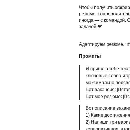
Чтобы получить оффер,
резюме, сопроводительн
иногда — с командой. 
задачей 🧡
Адаптируем резюме, ч
Промпты
Я пришлю тебе текс
ключевые слова и т
максимально подсве
Вот вакансия: [Встав
Вот мое резюме: [Вс
Вот описание вакан
1) Какие достижения
2) Напиши три вари
корпоративное, вто