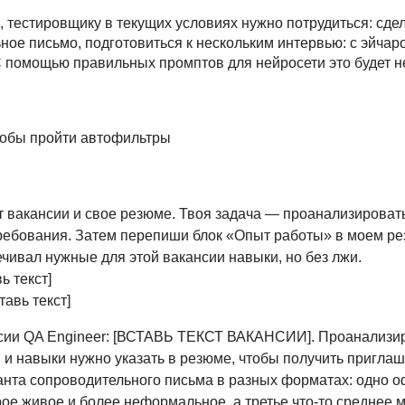
 тестировщику в текущих условиях нужно потрудиться: сде
ое письмо, подготовиться к нескольким интервью: с эйчаро
С помощью правильных промптов для нейросети это будет н
тобы пройти автофильтры
т вакансии и свое резюме. Твоя задача — проанализироват
ребования. Затем перепиши блок «Опыт работы» в моем рез
чивал нужные для этой вакансии навыки, но без лжи.
ь текст]
тавь текст]
сии QA Engineer: [ВСТАВЬ ТЕКСТ ВАКАНСИИ]. Проанализир
 и навыки нужно указать в резюме, чтобы получить приглаш
анта сопроводительного письма в разных форматах: одно 
рое живое и более неформальное, а третье что-то среднее