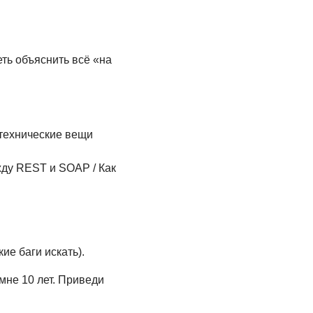
ть объяснить всё «на
 технические вещи
ду REST и SOAP / Как
ие баги искать).
мне 10 лет. Приведи