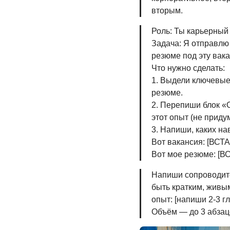
вторым.
Роль: Ты карьерный 
Задача: Я отправлю 
резюме под эту вак
Что нужно сделать:
1. Выдели ключевые
резюме.
2. Перепиши блок «
этот опыт (не прид
3. Напиши, каких на
Вот вакансия: [ВС
Вот мое резюме: [
Напиши сопроводите
быть кратким, живым
опыт: [напиши 2-3 г
Объём — до 3 абзац